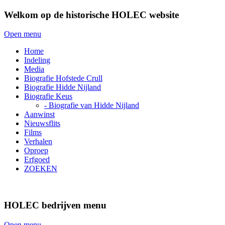
Welkom op de historische HOLEC website
Open menu
Home
Indeling
Media
Biografie Hofstede Crull
Biografie Hidde Nijland
Biografie Keus
- Biografie van Hidde Nijland
Aanwinst
Nieuwsflits
Films
Verhalen
Oproep
Erfgoed
ZOEKEN
HOLEC bedrijven menu
Open menu