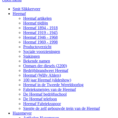
Smit Slikkerveer
Heemaf
Heemaf artikelen
Heemaf tijdlijn
Heemaf 1894 - 1918
Heemaf 1919 - 1945
Heemaf 1946 - 1968
Heemaf 1969 - 1998
Productoverzicht
Sociale voorzieningen
Stakingen
Bekende namen
Opmars der diesels (2200)
Bedrijfsbrandweer Heemaf
Heemaf (Willy Ahlers)
100 jaar Heemaf (slideshow)
Heemaf in de Tweede Wereldoorlog
Fabrieksmeisjes van de Heemaf
De Heemaf bedrijfsschool
De Heemaf telefoon
Heemaf Fabrieksspoor
Sientje de zelf gebouwde trein van de Heemaf
Hazemeyer
Artikelen Hazemeyer