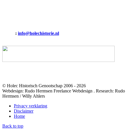
HOLEC HISTORISCH GENOOTSCHAP
Binnenvaart 15
6642 CT Beuningen (Gelderland)
E-mail
:
info@holechistorie.nl
Mobiel: 06 19009274
© Holec Historisch Genootschap 2006 - 2026
Webdesign: Rudo Hermsen Freelance Webdesign . Research: Rudo
Hermsen / Willy Ahlers
Privacy verklaring
Disclaimer
Home
Back to top