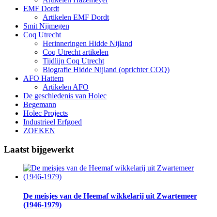
EMF Dordt
Artikelen EMF Dordt
Smit Nijmegen
Coq Utrecht
Herinneringen Hidde Nijland
Coq Utrecht artikelen
Tijdlijn Coq Utrecht
Biografie Hidde Nijland (oprichter COQ)
AFO Hattem
Artikelen AFO
De geschiedenis van Holec
Begemann
Holec Projects
Industrieel Erfgoed
ZOEKEN
Laatst bijgewerkt
De meisjes van de Heemaf wikkelarij uit Zwartemeer
(1946-1979)