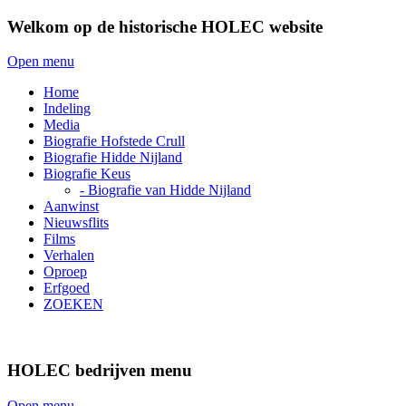
Welkom op de historische HOLEC website
Open menu
Home
Indeling
Media
Biografie Hofstede Crull
Biografie Hidde Nijland
Biografie Keus
- Biografie van Hidde Nijland
Aanwinst
Nieuwsflits
Films
Verhalen
Oproep
Erfgoed
ZOEKEN
HOLEC bedrijven menu
Open menu