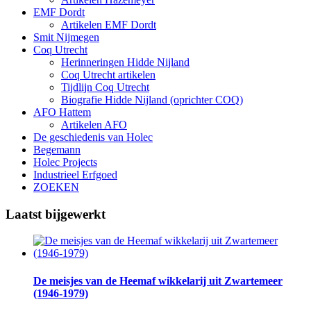
EMF Dordt
Artikelen EMF Dordt
Smit Nijmegen
Coq Utrecht
Herinneringen Hidde Nijland
Coq Utrecht artikelen
Tijdlijn Coq Utrecht
Biografie Hidde Nijland (oprichter COQ)
AFO Hattem
Artikelen AFO
De geschiedenis van Holec
Begemann
Holec Projects
Industrieel Erfgoed
ZOEKEN
Laatst bijgewerkt
De meisjes van de Heemaf wikkelarij uit Zwartemeer
(1946-1979)