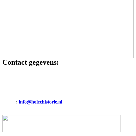
Contact gegevens:
HOLEC HISTORISCH GENOOTSCHAP
Binnenvaart 15
6642 CT Beuningen (Gelderland)
E-mail
:
info@holechistorie.nl
Mobiel: 06 19009274