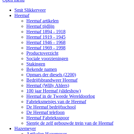
Smit Slikkerveer
Heemaf
Heemaf artikelen
Heemaf tijdlijn
Heemaf 1894 - 1918
Heemaf 1919 - 1945
Heemaf 1946 - 1968
Heemaf 1969 - 1998
Productoverzicht
Sociale voorzieningen
Stakingen
Bekende namen
Opmars der diesels (2200)
Bedrijfsbrandweer Heemaf
Heemaf (Willy Ahlers)
100 jaar Heemaf (slideshow)
Heemaf in de Tweede Wereldoorlog
Fabrieksmeisjes van de Heemaf
De Heemaf bedrijfsschool
De Heemaf telefoon
Heemaf Fabrieksspoor
Sientje de zelf gebouwde trein van de Heemaf
Hazemeyer
Artikelen Hazemeyer