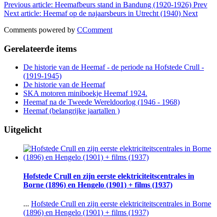
Previous article: Heemafbeurs stand in Bandung (1920-1926)
Prev
Next article: Heemaf op de najaarsbeurs in Utrecht (1940)
Next
Comments powered by
CComment
Gerelateerde items
De historie van de Heemaf - de periode na Hofstede Crull -
(1919-1945)
De historie van de Heemaf
SKA motoren miniboekje Heemaf 1924.
Heemaf na de Tweede Wereldoorlog (1946 - 1968)
Heemaf (belangrijke jaartallen )
Uitgelicht
Hofstede Crull en zijn eerste elektriciteitscentrales in
Borne (1896) en Hengelo (1901) + films (1937)
...
Hofstede Crull en zijn eerste elektriciteitscentrales in Borne
(1896) en Hengelo (1901) + films (1937)