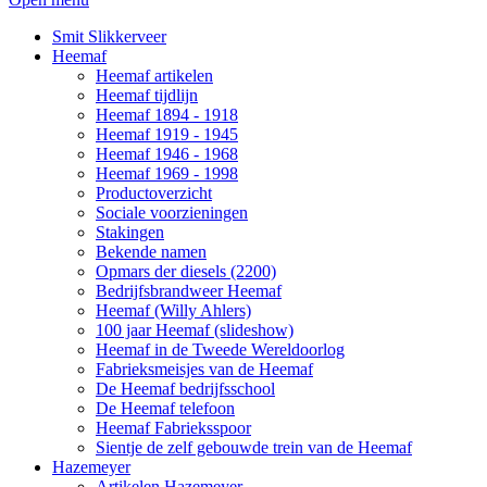
Smit Slikkerveer
Heemaf
Heemaf artikelen
Heemaf tijdlijn
Heemaf 1894 - 1918
Heemaf 1919 - 1945
Heemaf 1946 - 1968
Heemaf 1969 - 1998
Productoverzicht
Sociale voorzieningen
Stakingen
Bekende namen
Opmars der diesels (2200)
Bedrijfsbrandweer Heemaf
Heemaf (Willy Ahlers)
100 jaar Heemaf (slideshow)
Heemaf in de Tweede Wereldoorlog
Fabrieksmeisjes van de Heemaf
De Heemaf bedrijfsschool
De Heemaf telefoon
Heemaf Fabrieksspoor
Sientje de zelf gebouwde trein van de Heemaf
Hazemeyer
Artikelen Hazemeyer