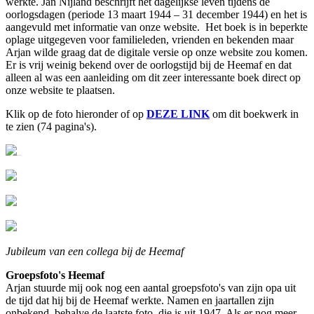
werkte. Jan Nijland beschrijft het dagelijkse leven tijdens de
oorlogsdagen (periode 13 maart 1944 – 31 december 1944) en het is
aangevuld met informatie van onze website. Het boek is in beperkte
oplage uitgegeven voor familieleden, vrienden en bekenden maar
Arjan wilde graag dat de digitale versie op onze website zou komen.
Er is vrij weinig bekend over de oorlogstijd bij de Heemaf en dat
alleen al was een aanleiding om dit zeer interessante boek direct op
onze website te plaatsen.
Klik op de foto hieronder of op
DEZE LINK
om dit boekwerk in
te zien (74 pagina's).
{jcomments off}
Jubileum van een collega bij de Heemaf
Groepsfoto's Heemaf
Arjan stuurde mij ook nog een aantal groepsfoto's van zijn opa uit
de tijd dat hij bij de Heemaf werkte. Namen en jaartallen zijn
onbekend, behalve de laatste foto, die is uit 1947. Als er nog meer