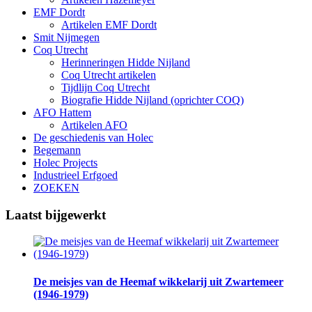
EMF Dordt
Artikelen EMF Dordt
Smit Nijmegen
Coq Utrecht
Herinneringen Hidde Nijland
Coq Utrecht artikelen
Tijdlijn Coq Utrecht
Biografie Hidde Nijland (oprichter COQ)
AFO Hattem
Artikelen AFO
De geschiedenis van Holec
Begemann
Holec Projects
Industrieel Erfgoed
ZOEKEN
Laatst bijgewerkt
De meisjes van de Heemaf wikkelarij uit Zwartemeer
(1946-1979)