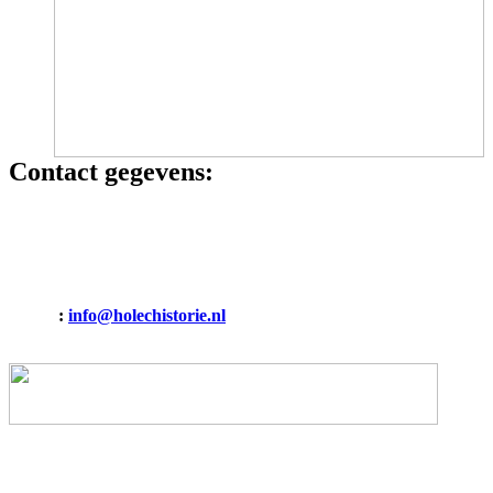
Contact gegevens:
HOLEC HISTORISCH GENOOTSCHAP
Binnenvaart 15
6642 CT Beuningen (Gelderland)
E-mail
:
info@holechistorie.nl
Mobiel: 06 19009274