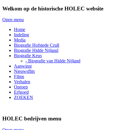
Welkom op de historische HOLEC website
Open menu
Home
Indeling
Media
Biografie Hofstede Crull
Biografie Hidde Nijland
Biografie Keus
- Biografie van Hidde Nijland
Aanwinst
Nieuwsflits
Films
Verhalen
Oproep
Erfgoed
ZOEKEN
HOLEC bedrijven menu
Open menu